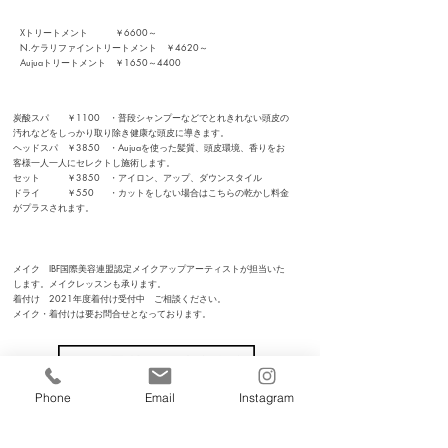
トリートメント
Xトリートメント ￥6600～
N.ケラリファイントリートメント ￥4620～
Aujuaトリートメント ￥1650～4400
​その他
炭酸スパ ￥1100 ・普段シャンプーなどでとれきれない頭皮の
汚れなどをしっかり取り除き健康な頭皮に導きます。
ヘッドスパ ￥3850 ・Aujuaを使った髪質、頭皮環境、香りをお
客様一人一人にセレクトし施術します。
セット ￥3850
・アイロン、アップ、ダウンスタイル
ドライ ￥550​ ・カットをしない場合はこちらの乾かし料金
がプラスされます。
メイク・着付け
​メイク IBF国際美容連盟認定メイクアップアーティストが担当いた
します。メイクレッスンも承ります。
着付け 2021年度着付け受付中 ご相談ください。
​メイク・着付けは要お問合せとなっております。
Phone
Email
Instagram