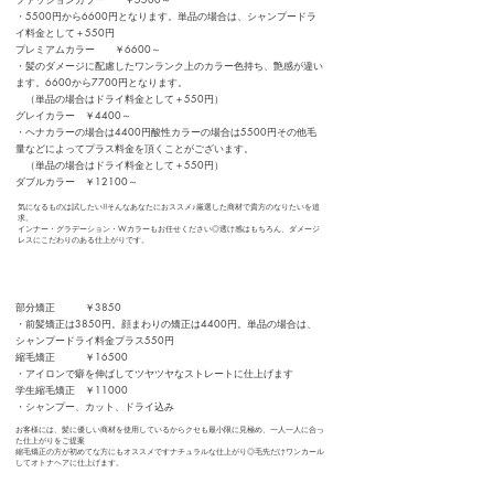
・5500円から6600円となります。単品の場合は、シャンプードラ
イ料金として＋550円
プレミアムカラー ￥6600～
・髪のダメージに配慮したワンランク上のカラー色持ち、艶感が違い
ます。6600から7700円となります。
（単品の場合はドライ料金として＋550円）
グレイカラー ￥4400～
・ヘナカラーの場合は4400円酸性カラーの場合は5500円その他毛
量などによってプラス料金を頂くことがございます。
（単品の場合はドライ料金として＋550円）
​ダブルカラー ￥12100～
気になるものは試したい!!そんなあなたにおススメ♪厳選した商材で貴方のなりたいを追
求。
インナー・グラデーション・Wカラーもお任せください◎透け感はもちろん、ダメージ
レスにこだわりのある仕上がりです。
縮毛矯正
部分矯正 ￥3850
・前髪矯正は3850円。顔まわりの矯正は4400円。単品の場合は、
シャンプードライ料金プラス550円
縮毛矯正 ￥16500
・アイロンで癖を伸ばしてツヤツヤなストレートに仕上げます
学生縮毛矯正 ￥11000
​・シャンプー、カット、ドライ込み
お客様には、髪に優しい商材を使用しているからクセも最小限に見極め、一人一人に合っ
た仕上がりをご提案
縮毛矯正の方が初めてな方にもオススメですナチュラルな仕上がり◎毛先だけワンカール
してオトナヘアに仕上げます。