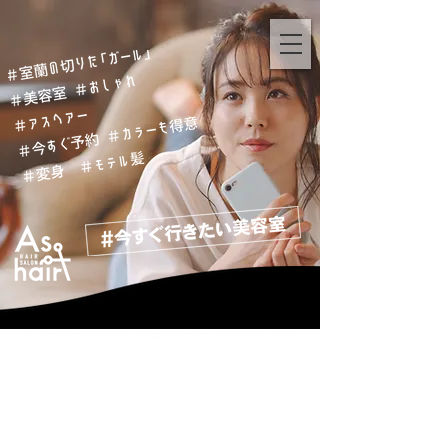
常にご満足いただける様、
改革と進化出来る
サービスを心がけております。その為に全店舗に
て技術・知識力は
もちろん、
スタイリストとしての
サービス精神の成長を第一
にした教育体制を
取り組んでおります。