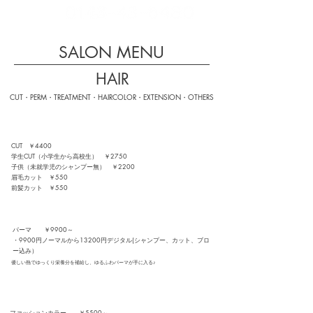
ご予約
SALON MENU
HAIR
CUT・PERM・TREATMENT・HAIRCOLOR・EXTENSION・OTHERS
カット
CUT ￥4400
学生CUT（小学生から高校生） ￥2750
子供（未就学児のシャンプー無） ￥2200
眉毛カット ￥550
前髪カット ￥550
パーマ
パーマ ￥9900～
​・
9900円ノーマルから13200円デジタル(シャンプー、カット、ブロ
ー込み）
優しい熱でゆっくり栄養分を補給し、ゆるふわパーマが手に入る♪
カラー
ファッションカラー ￥5500～